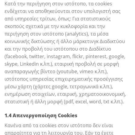
Κατά την περιήγηση στον ιστότοπο, τα cookies
ενδέχεται να αποθηκεύονται στον υπολογιστή σας
από υπηρεσίες τρίτων, όπως: Για στατιστικούς
σκοπούς σχετικά με την κυκλοφορία και την
περιήγηση στον ιστότοπο (analytics), τα μέσα
κοινωνικής δικτύωσης ή άλλο μάρκετινγκ Διαδικτύου
και την προβολή του ιστότοπου στο Διαδίκτυο
(facebook, twitter, instagram, flickr, pinterest, google,
skype, Linkedin κ.λπ.), εταιρική προβολή σε μορφή
αναπαραγωγής βίντεο (youtube, vimeo κ.λπ.),
ιστότοπος υπηρεσίας επιχειρηματικής προσέγγισης
μέσω χάρτη (χάρτες google, τετραγωνικά κ.λπ.),
ενημέρωση στοιχείων, εταιρική, χρηματοοικονομική,
στατιστική ή άλλη μορφή (pdf, excel, word, txt κ.λπ.).
1.4 Απενεργοποίηση Cookies
Κανένα από τα cookies στον ιστότοπο δεν είναι
απαραίτητα για τη λειτουργία του. Εάν τα έχετε