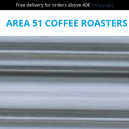
Free delivery for orders above 40€
Απόρριψη