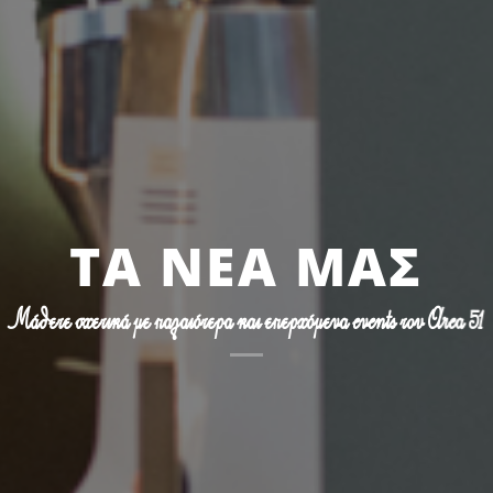
ΤΑ ΝΈΑ ΜΑΣ
Μάθετε σχετικά με παλαιότερα και επερχόμενα events του Area 51