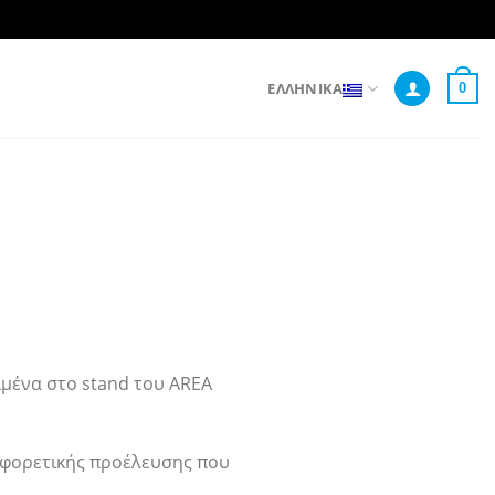
ΕΛΛΗΝΙΚΆ
0
ιμένα στο stand του AREA
διαφορετικής προέλευσης που